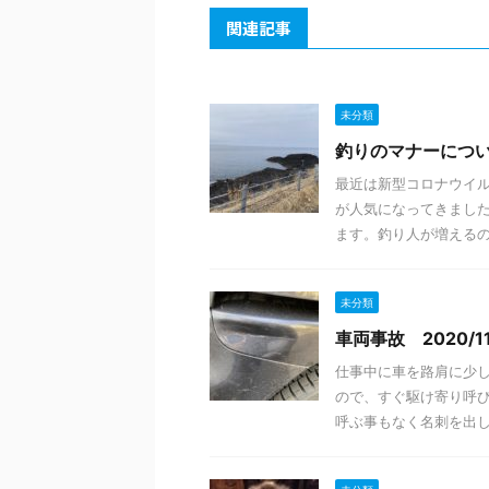
関連記事
未分類
釣りのマナーにつ
最近は新型コロナウイ
が人気になってきまし
ます。釣り人が増えるのは
未分類
車両事故 2020/11
仕事中に車を路肩に少
ので、すぐ駆け寄り呼び
呼ぶ事もなく名刺を出して