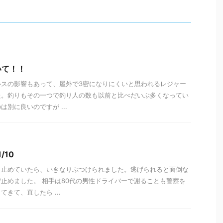
いて！！
ルスの影響もあって、屋外で3密になりにくいと思われるレジャー
た。釣りもその一つで釣り人の数も以前と比べだいぶ多くなってい
別に良いのですが ...
/10
し止めていたら、いきなりぶつけられました。逃げられると面倒な
止めました。 相手は80代の男性ドライバーで謝ることも警察を
きて、直したら ...